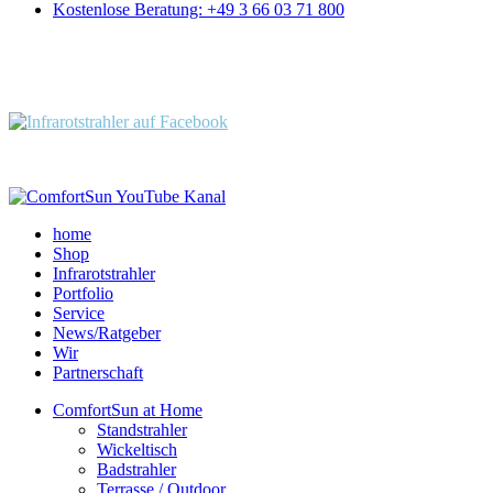
Kostenlose Beratung: +49 3 66 03 71 800
Folgen Sie uns:
home
Shop
Infrarotstrahler
Portfolio
Service
News/Ratgeber
Wir
Partnerschaft
ComfortSun at Home
Standstrahler
Wickeltisch
Badstrahler
Terrasse / Outdoor