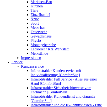
Markisen-Bau
Kirchen
Tiere
Einzelhandel
Ärzte
Sport
Messebau
Feuerwehr
Gewächshaus
Physio
Montagebetriebe
Lackierer / Kfz Werkstatt
Melkstände
Impressionen
Service
Kundenservice
Infarotstrahler Kundenservice mit
Individualisierung [ComfortSun]
Infrarotstrahler Full Service - Alles aus einer
Hand [ComfortSun]
Infrarotstrahler Sicherheitshinweise vom
Fachmann [ComfortSun]
Infrarotstrahler Kundendienst und Garantie
[ComfortSun]
Infrarotstrahler und die IP-Schutzklassen - Eine