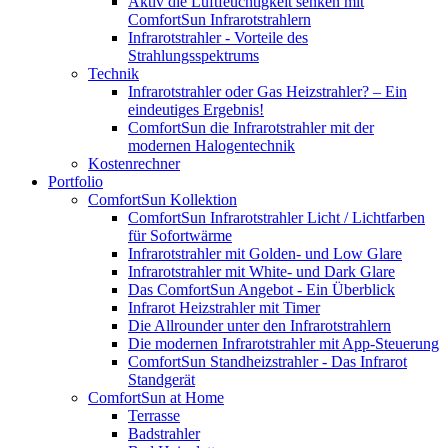
Aktiv die Luftfeuchtigkeit senken mit
ComfortSun Infrarotstrahlern
Infrarotstrahler - Vorteile des
Strahlungsspektrums
Technik
Infrarotstrahler oder Gas Heizstrahler? – Ein
eindeutiges Ergebnis!
ComfortSun die Infrarotstrahler mit der
modernen Halogentechnik
Kostenrechner
Portfolio
ComfortSun Kollektion
ComfortSun Infrarotstrahler Licht / Lichtfarben
für Sofortwärme
Infrarotstrahler mit Golden- und Low Glare
Infrarotstrahler mit White- und Dark Glare
Das ComfortSun Angebot - Ein Überblick
Infrarot Heizstrahler mit Timer
Die Allrounder unter den Infrarotstrahlern
Die modernen Infrarotstrahler mit App-Steuerung
ComfortSun Standheizstrahler - Das Infrarot
Standgerät
ComfortSun at Home
Terrasse
Badstrahler