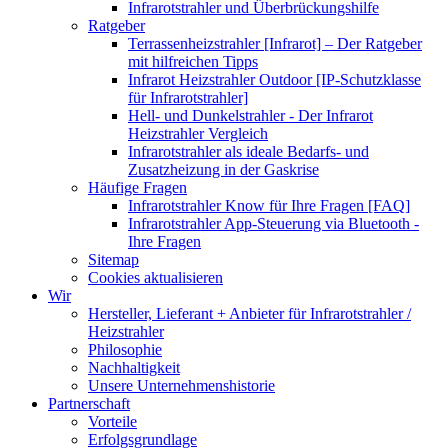
Infrarotstrahler und Überbrückungshilfe
Ratgeber
Terrassenheizstrahler [Infrarot] – Der Ratgeber
mit hilfreichen Tipps
Infrarot Heizstrahler Outdoor [IP-Schutzklasse
für Infrarotstrahler]
Hell- und Dunkelstrahler - Der Infrarot
Heizstrahler Vergleich
Infrarotstrahler als ideale Bedarfs- und
Zusatzheizung in der Gaskrise
Häufige Fragen
Infrarotstrahler Know für Ihre Fragen [FAQ]
Infrarotstrahler App-Steuerung via Bluetooth -
Ihre Fragen
Sitemap
Cookies aktualisieren
Wir
Hersteller, Lieferant + Anbieter für Infrarotstrahler /
Heizstrahler
Philosophie
Nachhaltigkeit
Unsere Unternehmenshistorie
Partnerschaft
Vorteile
Erfolgsgrundlage