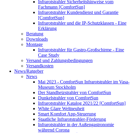
Infrarotstrahler Sicherheitshinweise vom
Fachmann [ComfortSun]
Infrarotstrahler Kundendienst und Garantie
[ComfortSun]
Infrarotstrahler und die IP-Schutzklassen - Eine
Erklärung
Beratung
Downloads
Montage
Infrarotstrahler für Gastro-Großschirme - Eine
Case Study
Versand und Zahlungsbedingungen
Versandkosten
News/Ratgeber
News
Mai 2023 - ComfortSun Infrarotstrahler im Vasa-
Museum Stockholm
Der Standheizstrahler von ComfortSun
Dunkelstrahler von ComfortSun
Infrarotstrahler Katalog 2021/22 [ComfortSun]
White Glare Weltneuheit
Smart Komfort App-Steuerung
Staatliche Infrarotstrahler-Förderung
Infrarotstrahler in der Außengastronomie
während Corona