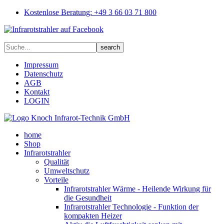
Kostenlose Beratung: +49 3 66 03 71 800
Impressum
Datenschutz
AGB
Kontakt
LOGIN
home
Shop
Infrarotstrahler
Qualität
Umweltschutz
Vorteile
Infrarotstrahler Wärme - Heilende Wirkung für
die Gesundheit
Infrarotstrahler Technologie - Funktion der
kompakten Heizer