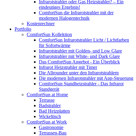
Infrarotstrahler oder Gas Heizstrahler? – Ein
eindeutiges Ergebnis!
ComfortSun die Infrarotstrahler mit der
modernen Halogentechnik
Kostenrechner
Portfolio
ComfortSun Kollektion
ComfortSun Infrarotstrahler Licht / Lichtfarben
für Sofortwärme
Infrarotstrahler mit Golden- und Low Glare
Infrarotstrahler mit White- und Dark Glare
Das ComfortSun Angebot - Ein Überblick
Infrarot Heizstrahler mit Timer
Die Allrounder unter den Infrarotstrahlern
Die modernen Infrarotstrahler mit App-Steuerung
ComfortSun Standheizstrahler - Das Infrarot
Standgerät
ComfortSun at Home
Terrasse
Badstrahler
Bad Heizplatten
Wickeltisch
ComfortSun at Work
Gastronomie
Terrassen-Bau