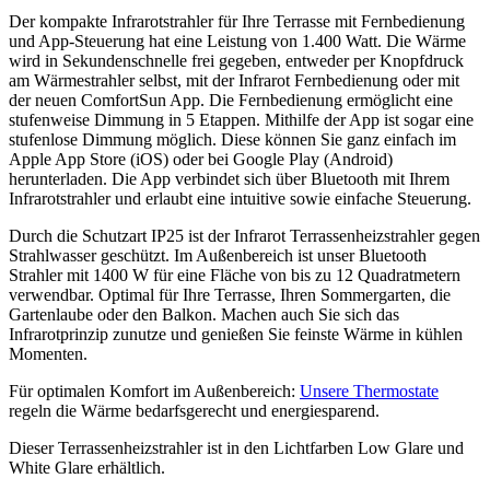
Der kompakte Infrarotstrahler für Ihre Terrasse mit Fernbedienung
und App-Steuerung hat eine Leistung von 1.400 Watt. Die Wärme
wird in Sekundenschnelle frei gegeben, entweder per Knopfdruck
am Wärmestrahler selbst, mit der Infrarot Fernbedienung oder mit
der neuen ComfortSun App. Die Fernbedienung ermöglicht eine
stufenweise Dimmung in 5 Etappen. Mithilfe der App ist sogar eine
stufenlose Dimmung möglich. Diese können Sie ganz einfach im
Apple App Store (iOS) oder bei Google Play (Android)
herunterladen. Die App verbindet sich über Bluetooth mit Ihrem
Infrarotstrahler und erlaubt eine intuitive sowie einfache Steuerung.
Durch die Schutzart IP25 ist der Infrarot Terrassenheizstrahler gegen
Strahlwasser geschützt. Im Außenbereich ist unser Bluetooth
Strahler mit 1400 W für eine Fläche von bis zu 12 Quadratmetern
verwendbar. Optimal für Ihre Terrasse, Ihren Sommergarten, die
Gartenlaube oder den Balkon. Machen auch Sie sich das
Infrarotprinzip zunutze und genießen Sie feinste Wärme in kühlen
Momenten.
Für optimalen Komfort im Außenbereich:
Unsere Thermostate
regeln die Wärme bedarfsgerecht und energiesparend.
Dieser Terrassenheizstrahler ist in den Lichtfarben Low Glare und
White Glare erhältlich.