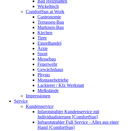
Bad Heizplatten
Wickeltisch
ComfortSun at Work
Gastronomie
Terrassen-Bau
Markisen-Bau
Kirchen
Tiere
Einzelhandel
Ärzte
Sport
Messebau
Feuerwehr
Gewächshaus
Physio
Montagebetriebe
Lackierer / Kfz Werkstatt
Melkstände
Impressionen
Service
Kundenservice
Infarotstrahler Kundenservice mit
Individualisierung [ComfortSun]
Infrarotstrahler Full Service - Alles aus einer
Hand [ComfortSun]