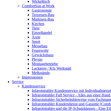
Wickeltisch
ComfortSun at Work
Gastronomie
Terrassen-Bau
Markisen-Bau
Kirchen
Tiere
Einzelhandel
Ärzte
Sport
Messebau
Feuerwehr
Gewächshaus
Physio
Montagebetriebe
Lackierer / Kfz Werkstatt
Melkstände
Impressionen
Service
Kundenservice
Infarotstrahler Kundenservice mit Individualisier
Infrarotstrahler Full Service - Alles aus einer Ha
Infrarotstrahler Sicherheitshinweise vom Fachma
Infrarotstrahler Kundendienst und Garantie [Comf
Infrarotstrahler und die IP-Schutzklassen - Eine E