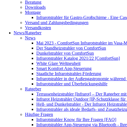
Beratung
Downloads
Montage
Infrarotstrahler für Gastro-Großschirme - Eine Ca
Versand und Zahlungsbedingungen
Versandkosten
News/Ratgeber
News
Mai 2023 - ComfortSun Infrarotstrahler im Vasa
Der Standheizstrahler von ComfortSun
Dunkelstrahler von ComfortSun
Infrarotstrahler Katalog 2021/22 [ComfortSun]
White Glare Weltneuheit
Smart Komfort App-Steuerung
Staatliche Infrarotstrahler-Förderung
Infrarotstrahler in der Außengastronomie während
Infrarotstrahler und Überbrückungshilfe
Ratgeber
Terrassenheizstrahler [Infrarot] – Der Ratgeber mit
Infrarot Heizstrahler Outdoor [IP-Schutzklasse für I
Hell- und Dunkelstrahler - Der Infrarot Heizstrahle
Infrarotstrahler als ideale Bedarfs- und Zusatzheiz
Häufige Fragen
Infrarotstrahler Know für Ihre Fragen [FAQ]
Infrarotstrahler App-Steuerung via Bluetooth - Ihr