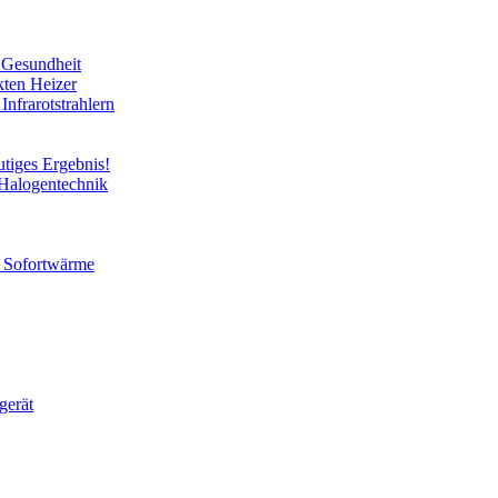
e Gesundheit
kten Heizer
Infrarotstrahlern
utiges Ergebnis!
 Halogentechnik
ür Sofortwärme
gerät