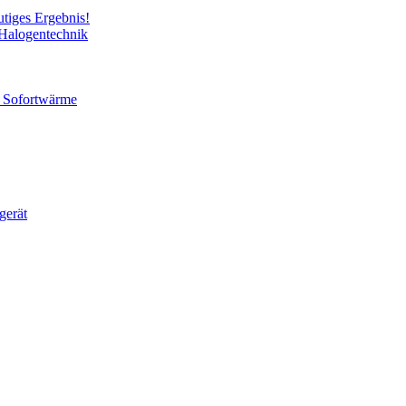
utiges Ergebnis!
 Halogentechnik
ür Sofortwärme
gerät