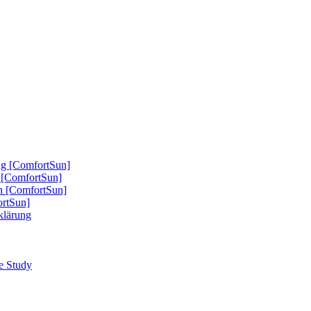
ung [ComfortSun]
nd [ComfortSun]
nn [ComfortSun]
ortSun]
rklärung
se Study