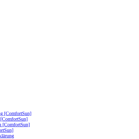
ung [ComfortSun]
nd [ComfortSun]
nn [ComfortSun]
ortSun]
rklärung