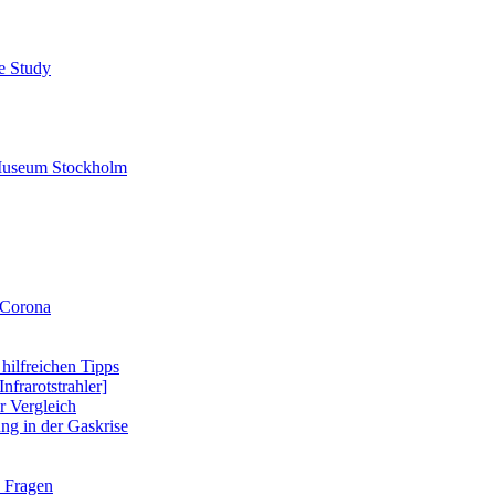
se Study
-Museum Stockholm
 Corona
 hilfreichen Tipps
nfrarotstrahler]
r Vergleich
ung in der Gaskrise
e Fragen