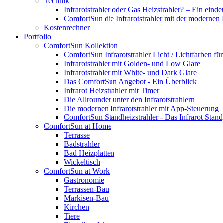
Technik
Infrarotstrahler oder Gas Heizstrahler? – Ein einde
ComfortSun die Infrarotstrahler mit der modernen
Kostenrechner
Portfolio
ComfortSun Kollektion
ComfortSun Infrarotstrahler Licht / Lichtfarben f
Infrarotstrahler mit Golden- und Low Glare
Infrarotstrahler mit White- und Dark Glare
Das ComfortSun Angebot - Ein Überblick
Infrarot Heizstrahler mit Timer
Die Allrounder unter den Infrarotstrahlern
Die modernen Infrarotstrahler mit App-Steuerung
ComfortSun Standheizstrahler - Das Infrarot Stand
ComfortSun at Home
Terrasse
Badstrahler
Bad Heizplatten
Wickeltisch
ComfortSun at Work
Gastronomie
Terrassen-Bau
Markisen-Bau
Kirchen
Tiere