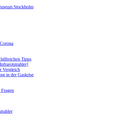
-Museum Stockholm
 Corona
 hilfreichen Tipps
nfrarotstrahler]
r Vergleich
ung in der Gaskrise
e Fragen
strahler