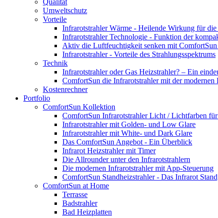
Qualität
Umweltschutz
Vorteile
Infrarotstrahler Wärme - Heilende Wirkung für di
Infrarotstrahler Technologie - Funktion der kompa
Aktiv die Luftfeuchtigkeit senken mit ComfortSun 
Infrarotstrahler - Vorteile des Strahlungsspektrums
Technik
Infrarotstrahler oder Gas Heizstrahler? – Ein einde
ComfortSun die Infrarotstrahler mit der modernen
Kostenrechner
Portfolio
ComfortSun Kollektion
ComfortSun Infrarotstrahler Licht / Lichtfarben f
Infrarotstrahler mit Golden- und Low Glare
Infrarotstrahler mit White- und Dark Glare
Das ComfortSun Angebot - Ein Überblick
Infrarot Heizstrahler mit Timer
Die Allrounder unter den Infrarotstrahlern
Die modernen Infrarotstrahler mit App-Steuerung
ComfortSun Standheizstrahler - Das Infrarot Stand
ComfortSun at Home
Terrasse
Badstrahler
Bad Heizplatten