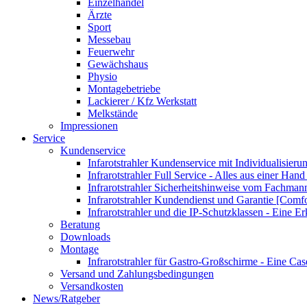
Einzelhandel
Ärzte
Sport
Messebau
Feuerwehr
Gewächshaus
Physio
Montagebetriebe
Lackierer / Kfz Werkstatt
Melkstände
Impressionen
Service
Kundenservice
Infarotstrahler Kundenservice mit Individualisier
Infrarotstrahler Full Service - Alles aus einer Ha
Infrarotstrahler Sicherheitshinweise vom Fachma
Infrarotstrahler Kundendienst und Garantie [Comf
Infrarotstrahler und die IP-Schutzklassen - Eine E
Beratung
Downloads
Montage
Infrarotstrahler für Gastro-Großschirme - Eine Ca
Versand und Zahlungsbedingungen
Versandkosten
News/Ratgeber