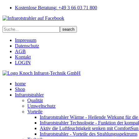
Kostenlose Beratung: +49 3 66 03 71 800
Impressum
Datenschutz
AGB
Kontakt
LOGIN
home
Shop
Infrarotstrahler
Qualität
Umweltschutz
Vorteile
Infrarotstrahler Wärme - Heilende Wirkung für di
Infrarotstrahler Technologie - Funktion der kompa
Aktiv die Luftfeuchtigkeit senken mit ComfortSun 
Infrarotstrahler - Vorteile des Strahlungsspektrums