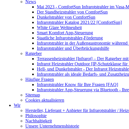
News
Mai 2023 - ComfortSun Infrarotstrahler im Vasa
Der Standheizstrahler von ComfortSun
Dunkelstrahler von ComfortSun
Infrarotstrahler Katalog 2021/22 [ComfortSun]
White Glare Weltneuheit
Smart Komfort App-Steuerung
Staatliche Infrarotstrahler-Förderung
Infrarotstrahler in der Außengastronomie während
Infrarotstrahler und Überbrückungshilfe
Ratgeber
Terrassenheizstrahler [Infrarot] – Der Ratgeber mit
Infrarot Heizstrahler Outdoor [IP-Schutzklasse für I
Hell- und Dunkelstrahler - Der Infrarot Heizstrahle
Infrarotstrahler als ideale Bedarfs- und Zusatzheiz
Häufige Fragen
Infrarotstrahler Know für Ihre Fragen [FAQ]
Infrarotstrahler App-Steuerung via Bluetooth - Ihr
Sitemap
Cookies aktualisieren
Wir
Hersteller, Lieferant + Anbieter für Infrarotstrahler / Heiz
Philosophie
Nachhaltigkeit
Unsere Unternehmenshistorie