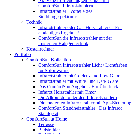
Aktiv die Luftfeuchtigkeit senken mit
ComfortSun Infrarotstrahlern
Infrarotstrahler - Vorteile des
Strahlungsspektrums
Technik
Infrarotstrahler oder Gas Heizstrahler? – Ein
eindeutiges Ergebnis!
ComfortSun die Infrarotstrahler mit der
modernen Halogentechnik
Kostenrechner
Portfolio
ComfortSun Kollektion
ComfortSun Infrarotstrahler Licht / Lichtfarben
für Sofortwärme
Infrarotstrahler mit Golden- und Low Glare
Infrarotstrahler mit White- und Dark Glare
Das ComfortSun Angebot - Ein Überblick
Infrarot Heizstrahler mit Timer
Die Allrounder unter den Infrarotstrahlern
Die modernen Infrarotstrahler mit App-Steuerung
ComfortSun Standheizstrahler - Das Infrarot
Standgerät
ComfortSun at Home
Terrasse
Badstrahler