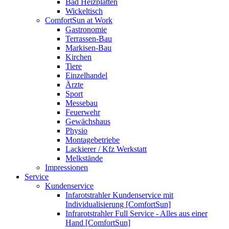
Bad Heizplatten
Wickeltisch
ComfortSun at Work
Gastronomie
Terrassen-Bau
Markisen-Bau
Kirchen
Tiere
Einzelhandel
Ärzte
Sport
Messebau
Feuerwehr
Gewächshaus
Physio
Montagebetriebe
Lackierer / Kfz Werkstatt
Melkstände
Impressionen
Service
Kundenservice
Infarotstrahler Kundenservice mit
Individualisierung [ComfortSun]
Infrarotstrahler Full Service - Alles aus einer
Hand [ComfortSun]