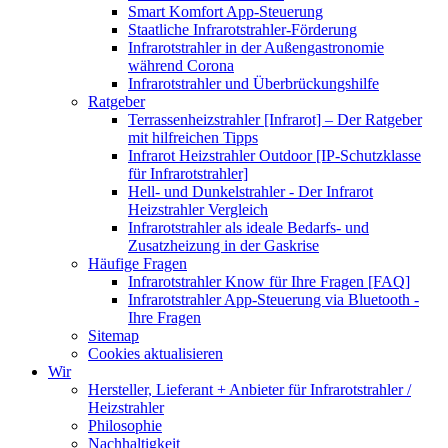
Smart Komfort App-Steuerung
Staatliche Infrarotstrahler-Förderung
Infrarotstrahler in der Außengastronomie
während Corona
Infrarotstrahler und Überbrückungshilfe
Ratgeber
Terrassenheizstrahler [Infrarot] – Der Ratgeber
mit hilfreichen Tipps
Infrarot Heizstrahler Outdoor [IP-Schutzklasse
für Infrarotstrahler]
Hell- und Dunkelstrahler - Der Infrarot
Heizstrahler Vergleich
Infrarotstrahler als ideale Bedarfs- und
Zusatzheizung in der Gaskrise
Häufige Fragen
Infrarotstrahler Know für Ihre Fragen [FAQ]
Infrarotstrahler App-Steuerung via Bluetooth -
Ihre Fragen
Sitemap
Cookies aktualisieren
Wir
Hersteller, Lieferant + Anbieter für Infrarotstrahler /
Heizstrahler
Philosophie
Nachhaltigkeit