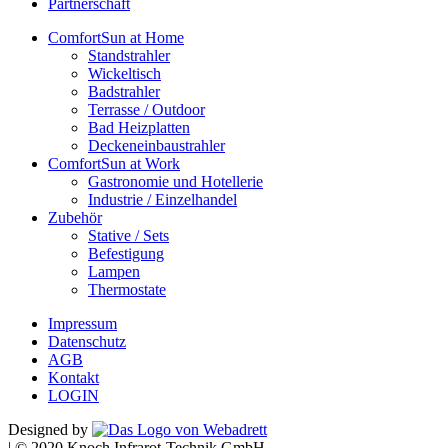
Partnerschaft
ComfortSun at Home
Standstrahler
Wickeltisch
Badstrahler
Terrasse / Outdoor
Bad Heizplatten
Deckeneinbaustrahler
ComfortSun at Work
Gastronomie und Hotellerie
Industrie / Einzelhandel
Zubehör
Stative / Sets
Befestigung
Lampen
Thermostate
Impressum
Datenschutz
AGB
Kontakt
LOGIN
Designed by
|
© 2020 Knoch Infrarot-Technik GmbH