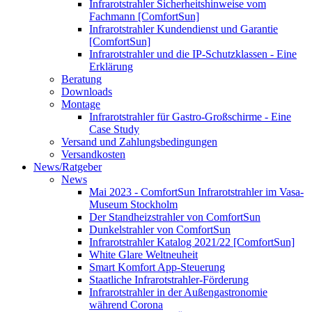
Infrarotstrahler Sicherheitshinweise vom
Fachmann [ComfortSun]
Infrarotstrahler Kundendienst und Garantie
[ComfortSun]
Infrarotstrahler und die IP-Schutzklassen - Eine
Erklärung
Beratung
Downloads
Montage
Infrarotstrahler für Gastro-Großschirme - Eine
Case Study
Versand und Zahlungsbedingungen
Versandkosten
News/Ratgeber
News
Mai 2023 - ComfortSun Infrarotstrahler im Vasa-
Museum Stockholm
Der Standheizstrahler von ComfortSun
Dunkelstrahler von ComfortSun
Infrarotstrahler Katalog 2021/22 [ComfortSun]
White Glare Weltneuheit
Smart Komfort App-Steuerung
Staatliche Infrarotstrahler-Förderung
Infrarotstrahler in der Außengastronomie
während Corona