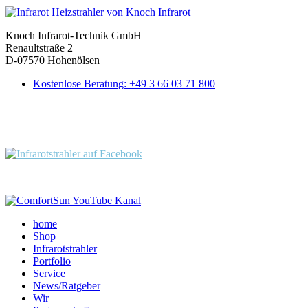
Knoch Infrarot-Technik GmbH
Renaultstraße 2
D-07570 Hohenölsen
Kostenlose Beratung: +49 3 66 03 71 800
Folgen Sie uns:
home
Shop
Infrarotstrahler
Portfolio
Service
News/Ratgeber
Wir