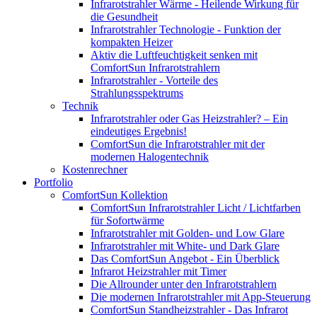
Infrarotstrahler Wärme - Heilende Wirkung für
die Gesundheit
Infrarotstrahler Technologie - Funktion der
kompakten Heizer
Aktiv die Luftfeuchtigkeit senken mit
ComfortSun Infrarotstrahlern
Infrarotstrahler - Vorteile des
Strahlungsspektrums
Technik
Infrarotstrahler oder Gas Heizstrahler? – Ein
eindeutiges Ergebnis!
ComfortSun die Infrarotstrahler mit der
modernen Halogentechnik
Kostenrechner
Portfolio
ComfortSun Kollektion
ComfortSun Infrarotstrahler Licht / Lichtfarben
für Sofortwärme
Infrarotstrahler mit Golden- und Low Glare
Infrarotstrahler mit White- und Dark Glare
Das ComfortSun Angebot - Ein Überblick
Infrarot Heizstrahler mit Timer
Die Allrounder unter den Infrarotstrahlern
Die modernen Infrarotstrahler mit App-Steuerung
ComfortSun Standheizstrahler - Das Infrarot