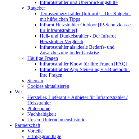
Infrarotstrahler und Überbrückungshilfe
Ratgeber
Terrassenheizstrahler [Infrarot] – Der Ratgeber
mit hilfreichen Tipps
Infrarot Heizstrahler Outdoor [IP-Schutzklasse
für Infrarotstrahler]
Hell- und Dunkelstrahler - Der Infrarot
Heizstrahler Vergleich
Infrarotstrahler als ideale Bedarfs- und
Zusatzheizung in der Gaskrise
Häufige Fragen
Infrarotstrahler Know für Ihre Fragen [FAQ]
Infrarotstrahler App-Steuerung via Bluetooth -
Ihre Fragen
Sitemap
Cookies aktualisieren
Wir
Hersteller, Lieferant + Anbieter für Infrarotstrahler /
Heizstrahler
Philosophie
Nachhaltigkeit
Unsere Unternehmenshistorie
Partnerschaft
Vorteile
Erfolgsgrundlage