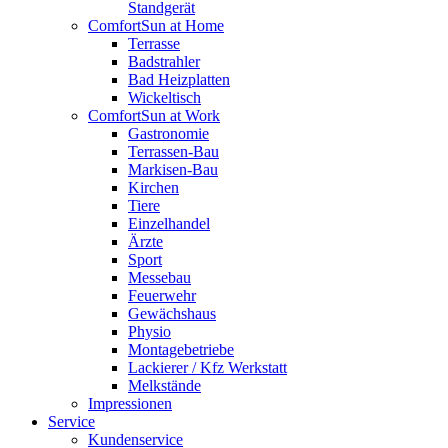
Standgerät
ComfortSun at Home
Terrasse
Badstrahler
Bad Heizplatten
Wickeltisch
ComfortSun at Work
Gastronomie
Terrassen-Bau
Markisen-Bau
Kirchen
Tiere
Einzelhandel
Ärzte
Sport
Messebau
Feuerwehr
Gewächshaus
Physio
Montagebetriebe
Lackierer / Kfz Werkstatt
Melkstände
Impressionen
Service
Kundenservice