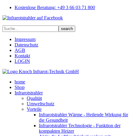
Kostenlose Beratung: +49 3 66 03 71 800
Impressum
Datenschutz
AGB
Kontakt
LOGIN
home
Shop
Infrarotstrahler
Qualität
Umweltschutz
Vorteile
Infrarotstrahler Wärme - Heilende Wirkung für
die Gesundheit
Infrarotstrahler Technologie - Funktion der
kompakten Heizer