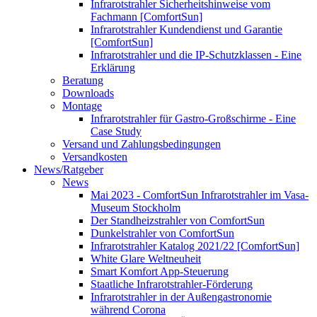
Infrarotstrahler Sicherheitshinweise vom
Fachmann [ComfortSun]
Infrarotstrahler Kundendienst und Garantie
[ComfortSun]
Infrarotstrahler und die IP-Schutzklassen - Eine
Erklärung
Beratung
Downloads
Montage
Infrarotstrahler für Gastro-Großschirme - Eine
Case Study
Versand und Zahlungsbedingungen
Versandkosten
News/Ratgeber
News
Mai 2023 - ComfortSun Infrarotstrahler im Vasa-
Museum Stockholm
Der Standheizstrahler von ComfortSun
Dunkelstrahler von ComfortSun
Infrarotstrahler Katalog 2021/22 [ComfortSun]
White Glare Weltneuheit
Smart Komfort App-Steuerung
Staatliche Infrarotstrahler-Förderung
Infrarotstrahler in der Außengastronomie
während Corona