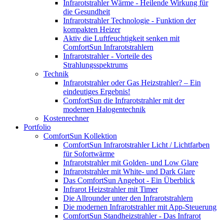
Infrarotstrahler Wärme - Heilende Wirkung für
die Gesundheit
Infrarotstrahler Technologie - Funktion der
kompakten Heizer
Aktiv die Luftfeuchtigkeit senken mit
ComfortSun Infrarotstrahlern
Infrarotstrahler - Vorteile des
Strahlungsspektrums
Technik
Infrarotstrahler oder Gas Heizstrahler? – Ein
eindeutiges Ergebnis!
ComfortSun die Infrarotstrahler mit der
modernen Halogentechnik
Kostenrechner
Portfolio
ComfortSun Kollektion
ComfortSun Infrarotstrahler Licht / Lichtfarben
für Sofortwärme
Infrarotstrahler mit Golden- und Low Glare
Infrarotstrahler mit White- und Dark Glare
Das ComfortSun Angebot - Ein Überblick
Infrarot Heizstrahler mit Timer
Die Allrounder unter den Infrarotstrahlern
Die modernen Infrarotstrahler mit App-Steuerung
ComfortSun Standheizstrahler - Das Infrarot