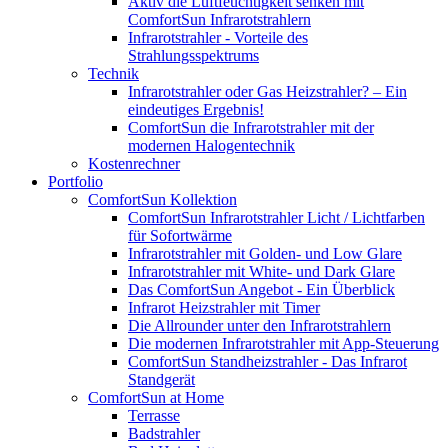
Aktiv die Luftfeuchtigkeit senken mit
ComfortSun Infrarotstrahlern
Infrarotstrahler - Vorteile des
Strahlungsspektrums
Technik
Infrarotstrahler oder Gas Heizstrahler? – Ein
eindeutiges Ergebnis!
ComfortSun die Infrarotstrahler mit der
modernen Halogentechnik
Kostenrechner
Portfolio
ComfortSun Kollektion
ComfortSun Infrarotstrahler Licht / Lichtfarben
für Sofortwärme
Infrarotstrahler mit Golden- und Low Glare
Infrarotstrahler mit White- und Dark Glare
Das ComfortSun Angebot - Ein Überblick
Infrarot Heizstrahler mit Timer
Die Allrounder unter den Infrarotstrahlern
Die modernen Infrarotstrahler mit App-Steuerung
ComfortSun Standheizstrahler - Das Infrarot
Standgerät
ComfortSun at Home
Terrasse
Badstrahler