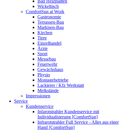
Bad Heizplatten
Wickeltisch
ComfortSun at Work
Gastronomie
Terrassen-Bau
Markisen-Bau
Kirchen
Tiere
Einzelhandel
Ärzte
Sport
Messebau
Feuerwehr
Gewächshaus
Physio
Montagebetriebe
Lackierer / Kfz Werkstatt
Melkstände
Impressionen
Service
Kundenservice
Infarotstrahler Kundenservice mit
Individualisierung [ComfortSun]
Infrarotstrahler Full Service - Alles aus einer
Hand [ComfortSun]