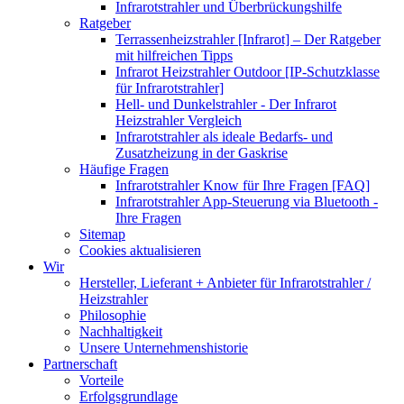
Infrarotstrahler und Überbrückungshilfe
Ratgeber
Terrassenheizstrahler [Infrarot] – Der Ratgeber
mit hilfreichen Tipps
Infrarot Heizstrahler Outdoor [IP-Schutzklasse
für Infrarotstrahler]
Hell- und Dunkelstrahler - Der Infrarot
Heizstrahler Vergleich
Infrarotstrahler als ideale Bedarfs- und
Zusatzheizung in der Gaskrise
Häufige Fragen
Infrarotstrahler Know für Ihre Fragen [FAQ]
Infrarotstrahler App-Steuerung via Bluetooth -
Ihre Fragen
Sitemap
Cookies aktualisieren
Wir
Hersteller, Lieferant + Anbieter für Infrarotstrahler /
Heizstrahler
Philosophie
Nachhaltigkeit
Unsere Unternehmenshistorie
Partnerschaft
Vorteile
Erfolgsgrundlage