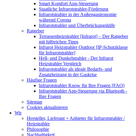
Smart Komfort App-Steuerung
Staatliche Infrarotstrahler-Förderung
Infrarotstrahler in der Außengastronomie
während Corona
Infrarotstrahler und Überbrückungshilfe
Ratgeber
Terrassenheizstrahler [Infrarot] – Der Ratgeber
mit hilfreichen Tipps
Infrarot Heizstrahler Outdoor [IP-Schutzklasse
für Infrarotstrahler]
Hell- und Dunkelstrahler - Der Infrarot
Heizstrahler Vergleich
Infrarotstrahler als ideale Bedarfs- und
Zusatzheizung in der Gaskrise
Häufige Fragen
Infrarotstrahler Know für Ihre Fragen [FAQ]
Infrarotstrahler App-Steuerung via Bluetooth -
Ihre Fragen
Sitemap
Cookies aktualisieren
Wir
Hersteller, Lieferant + Anbieter für Infrarotstrahler /
Heizstrahler
Philosophie
Nachhaltigkeit