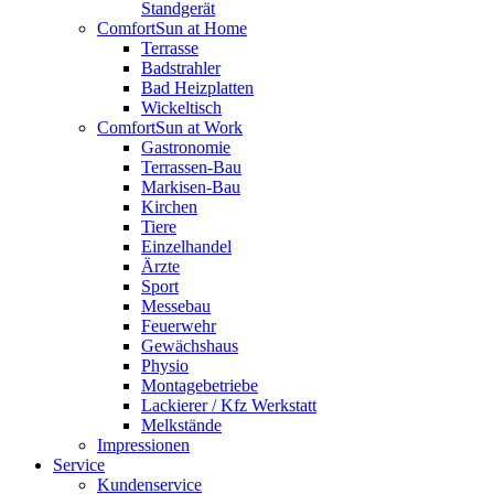
Standgerät
ComfortSun at Home
Terrasse
Badstrahler
Bad Heizplatten
Wickeltisch
ComfortSun at Work
Gastronomie
Terrassen-Bau
Markisen-Bau
Kirchen
Tiere
Einzelhandel
Ärzte
Sport
Messebau
Feuerwehr
Gewächshaus
Physio
Montagebetriebe
Lackierer / Kfz Werkstatt
Melkstände
Impressionen
Service
Kundenservice