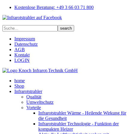
Kostenlose Beratung: +49 3 66 03 71 800
Impressum
Datenschutz
AGB
Kontakt
LOGIN
home
Shop
Infrarotstrahler
Qualität
Umweltschutz
Vorteile
Infrarotstrahler Wärme - Heilende Wirkung für
die Gesundheit
Infrarotstrahler Technologie - Funktion der
kompakten Heizer