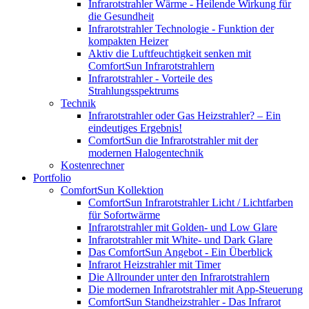
Infrarotstrahler Wärme - Heilende Wirkung für
die Gesundheit
Infrarotstrahler Technologie - Funktion der
kompakten Heizer
Aktiv die Luftfeuchtigkeit senken mit
ComfortSun Infrarotstrahlern
Infrarotstrahler - Vorteile des
Strahlungsspektrums
Technik
Infrarotstrahler oder Gas Heizstrahler? – Ein
eindeutiges Ergebnis!
ComfortSun die Infrarotstrahler mit der
modernen Halogentechnik
Kostenrechner
Portfolio
ComfortSun Kollektion
ComfortSun Infrarotstrahler Licht / Lichtfarben
für Sofortwärme
Infrarotstrahler mit Golden- und Low Glare
Infrarotstrahler mit White- und Dark Glare
Das ComfortSun Angebot - Ein Überblick
Infrarot Heizstrahler mit Timer
Die Allrounder unter den Infrarotstrahlern
Die modernen Infrarotstrahler mit App-Steuerung
ComfortSun Standheizstrahler - Das Infrarot