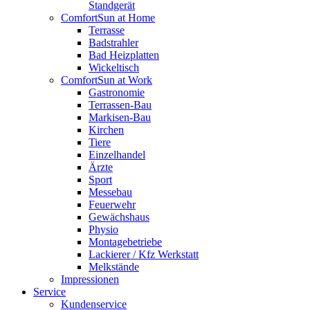
Standgerät
ComfortSun at Home
Terrasse
Badstrahler
Bad Heizplatten
Wickeltisch
ComfortSun at Work
Gastronomie
Terrassen-Bau
Markisen-Bau
Kirchen
Tiere
Einzelhandel
Ärzte
Sport
Messebau
Feuerwehr
Gewächshaus
Physio
Montagebetriebe
Lackierer / Kfz Werkstatt
Melkstände
Impressionen
Service
Kundenservice