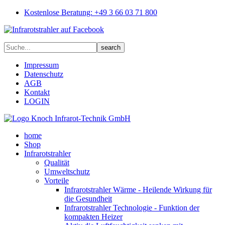
Kostenlose Beratung: +49 3 66 03 71 800
Impressum
Datenschutz
AGB
Kontakt
LOGIN
home
Shop
Infrarotstrahler
Qualität
Umweltschutz
Vorteile
Infrarotstrahler Wärme - Heilende Wirkung für
die Gesundheit
Infrarotstrahler Technologie - Funktion der
kompakten Heizer