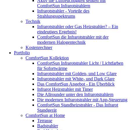
Aktiv die Luftfeuchtigkeit senken mit
ComfortSun Infrarotstrahlern
Infrarotstrahler - Vorteile des
Strahlungsspektrums
Technik
Infrarotstrahler oder Gas Heizstrahler? – Ein
eindeutiges Ergebnis!
ComfortSun die Infrarotstrahler mit der
modernen Halogentechnik
Kostenrechner
Portfolio
ComfortSun Kollektion
ComfortSun Infrarotstrahler Licht / Lichtfarben
für Sofortwärme
Infrarotstrahler mit Golden- und Low Glare
Infrarotstrahler mit White- und Dark Glare
Das ComfortSun Angebot - Ein Überblick
Infrarot Heizstrahler mit Timer
Die Allrounder unter den Infrarotstrahlern
Die modernen Infrarotstrahler mit App-Steuerung
ComfortSun Standheizstrahler - Das Infrarot
Standgerät
ComfortSun at Home
Terrasse
Badstrahler