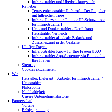
Infrarotstrahler und Überbrückungshilfe
Ratgeber
Terrassenheizstrahler [Infrarot] – Der Ratgeber
mit hilfreichen Tipps
Infrarot Heizstrahler Outdoor [IP-Schutzklasse
für Infrarotstrahler]
Hell- und Dunkelstrahler - Der Infrarot
Heizstrahler Vergleich
Infrarotstrahler als ideale Bedarfs- und
Zusatzheizung in der Gaskrise
Häufige Fragen
Infrarotstrahler Know für Ihre Fragen [FAQ]
Infrarotstrahler App-Steuerung via Bluetooth -
Ihre Fragen
Sitemap
Cookies aktualisieren
Wir
Hersteller, Lieferant + Anbieter für Infrarotstrahler /
Heizstrahler
Philosophie
Nachhaltigkeit
Unsere Unternehmenshistorie
Partnerschaft
Vorteile
Erfolgsgrundlage