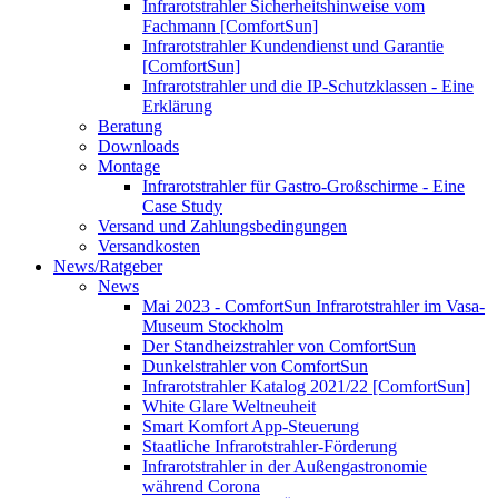
Infrarotstrahler Sicherheitshinweise vom
Fachmann [ComfortSun]
Infrarotstrahler Kundendienst und Garantie
[ComfortSun]
Infrarotstrahler und die IP-Schutzklassen - Eine
Erklärung
Beratung
Downloads
Montage
Infrarotstrahler für Gastro-Großschirme - Eine
Case Study
Versand und Zahlungsbedingungen
Versandkosten
News/Ratgeber
News
Mai 2023 - ComfortSun Infrarotstrahler im Vasa-
Museum Stockholm
Der Standheizstrahler von ComfortSun
Dunkelstrahler von ComfortSun
Infrarotstrahler Katalog 2021/22 [ComfortSun]
White Glare Weltneuheit
Smart Komfort App-Steuerung
Staatliche Infrarotstrahler-Förderung
Infrarotstrahler in der Außengastronomie
während Corona