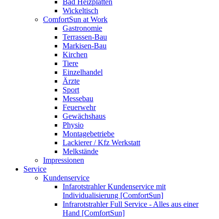
Bad Heizplatten
Wickeltisch
ComfortSun at Work
Gastronomie
Terrassen-Bau
Markisen-Bau
Kirchen
Tiere
Einzelhandel
Ärzte
Sport
Messebau
Feuerwehr
Gewächshaus
Physio
Montagebetriebe
Lackierer / Kfz Werkstatt
Melkstände
Impressionen
Service
Kundenservice
Infarotstrahler Kundenservice mit
Individualisierung [ComfortSun]
Infrarotstrahler Full Service - Alles aus einer
Hand [ComfortSun]