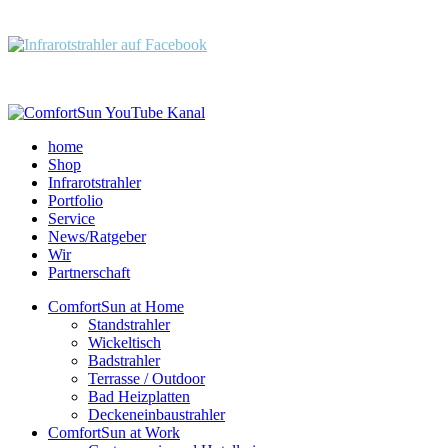
Folgen Sie uns:
home
Shop
Infrarotstrahler
Portfolio
Service
News/Ratgeber
Wir
Partnerschaft
ComfortSun at Home
Standstrahler
Wickeltisch
Badstrahler
Terrasse / Outdoor
Bad Heizplatten
Deckeneinbaustrahler
ComfortSun at Work