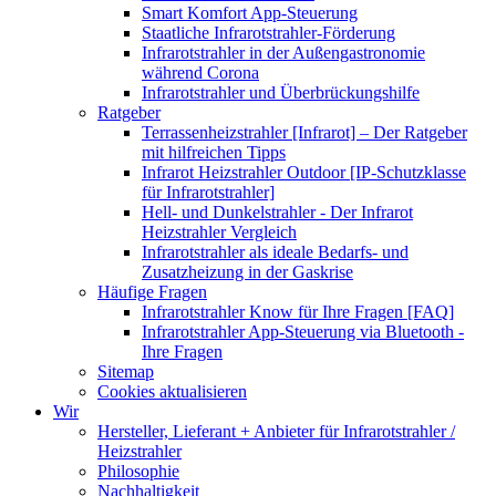
Smart Komfort App-Steuerung
Staatliche Infrarotstrahler-Förderung
Infrarotstrahler in der Außengastronomie
während Corona
Infrarotstrahler und Überbrückungshilfe
Ratgeber
Terrassenheizstrahler [Infrarot] – Der Ratgeber
mit hilfreichen Tipps
Infrarot Heizstrahler Outdoor [IP-Schutzklasse
für Infrarotstrahler]
Hell- und Dunkelstrahler - Der Infrarot
Heizstrahler Vergleich
Infrarotstrahler als ideale Bedarfs- und
Zusatzheizung in der Gaskrise
Häufige Fragen
Infrarotstrahler Know für Ihre Fragen [FAQ]
Infrarotstrahler App-Steuerung via Bluetooth -
Ihre Fragen
Sitemap
Cookies aktualisieren
Wir
Hersteller, Lieferant + Anbieter für Infrarotstrahler /
Heizstrahler
Philosophie
Nachhaltigkeit