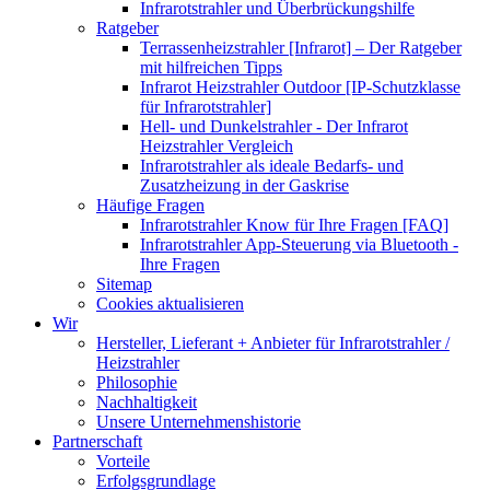
Infrarotstrahler und Überbrückungshilfe
Ratgeber
Terrassenheizstrahler [Infrarot] – Der Ratgeber
mit hilfreichen Tipps
Infrarot Heizstrahler Outdoor [IP-Schutzklasse
für Infrarotstrahler]
Hell- und Dunkelstrahler - Der Infrarot
Heizstrahler Vergleich
Infrarotstrahler als ideale Bedarfs- und
Zusatzheizung in der Gaskrise
Häufige Fragen
Infrarotstrahler Know für Ihre Fragen [FAQ]
Infrarotstrahler App-Steuerung via Bluetooth -
Ihre Fragen
Sitemap
Cookies aktualisieren
Wir
Hersteller, Lieferant + Anbieter für Infrarotstrahler /
Heizstrahler
Philosophie
Nachhaltigkeit
Unsere Unternehmenshistorie
Partnerschaft
Vorteile
Erfolgsgrundlage