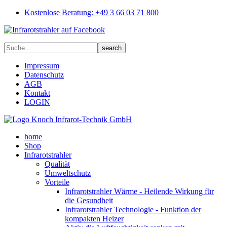
Kostenlose Beratung: +49 3 66 03 71 800
Impressum
Datenschutz
AGB
Kontakt
LOGIN
home
Shop
Infrarotstrahler
Qualität
Umweltschutz
Vorteile
Infrarotstrahler Wärme - Heilende Wirkung für
die Gesundheit
Infrarotstrahler Technologie - Funktion der
kompakten Heizer