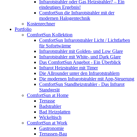
Infrarotstrahler oder Gas Heizstrahler? – Ein
eindeutiges Ergebnis!
ComfortSun die Infrarotstrahler mit der
modernen Halogentechnik
Kostenrechner
Portfolio
ComfortSun Kollektion
ComfortSun Infrarotstrahler Licht / Lichtfarben
für Sofortwärme
Infrarotstrahler mit Golden- und Low Glare
Infrarotstrahler mit White- und Dark Glare
Das ComfortSun Angebot - Ein Überblick
Infrarot Heizstrahler mit Timer
Die Allrounder unter den Infrarotstrahlern
Die modernen Infrarotstrahler mit App-Steuerung
ComfortSun Standheizstrahler - Das Infrarot
Standgerät
ComfortSun at Home
Terrasse
Badstrahler
Bad Heizplatten
Wickeltisch
ComfortSun at Work
Gastronomie
Terrassen-Bau