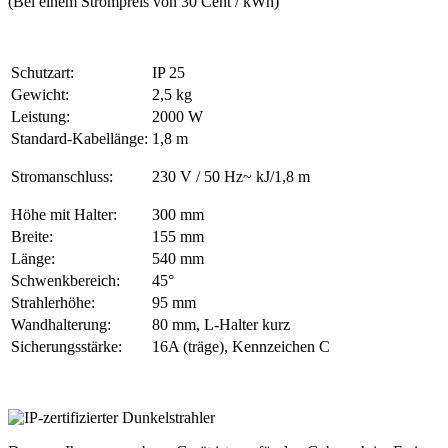
(Bei einem Strompreis von 30 Cent / kWh)
Schutzart:
IP 25
Gewicht:
2,5 kg
Leistung:
2000 W
Standard-Kabellänge:
1,8 m
Stromanschluss:
230 V / 50 Hz~ kJ/1,8 m
Höhe mit Halter:
300 mm
Breite:
155 mm
Länge:
540 mm
Schwenkbereich:
45°
Strahlerhöhe:
95 mm
Wandhalterung:
80 mm, L-Halter kurz
Sicherungsstärke:
16A (träge), Kennzeichen C