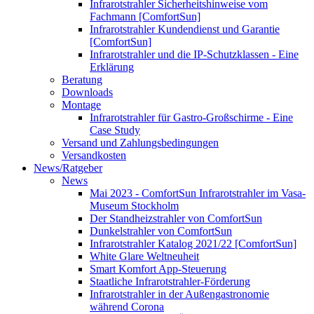
Infrarotstrahler Sicherheitshinweise vom
Fachmann [ComfortSun]
Infrarotstrahler Kundendienst und Garantie
[ComfortSun]
Infrarotstrahler und die IP-Schutzklassen - Eine
Erklärung
Beratung
Downloads
Montage
Infrarotstrahler für Gastro-Großschirme - Eine
Case Study
Versand und Zahlungsbedingungen
Versandkosten
News/Ratgeber
News
Mai 2023 - ComfortSun Infrarotstrahler im Vasa-
Museum Stockholm
Der Standheizstrahler von ComfortSun
Dunkelstrahler von ComfortSun
Infrarotstrahler Katalog 2021/22 [ComfortSun]
White Glare Weltneuheit
Smart Komfort App-Steuerung
Staatliche Infrarotstrahler-Förderung
Infrarotstrahler in der Außengastronomie
während Corona