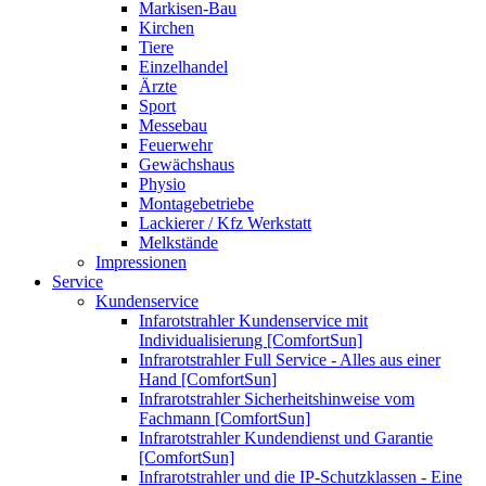
Markisen-Bau
Kirchen
Tiere
Einzelhandel
Ärzte
Sport
Messebau
Feuerwehr
Gewächshaus
Physio
Montagebetriebe
Lackierer / Kfz Werkstatt
Melkstände
Impressionen
Service
Kundenservice
Infarotstrahler Kundenservice mit
Individualisierung [ComfortSun]
Infrarotstrahler Full Service - Alles aus einer
Hand [ComfortSun]
Infrarotstrahler Sicherheitshinweise vom
Fachmann [ComfortSun]
Infrarotstrahler Kundendienst und Garantie
[ComfortSun]
Infrarotstrahler und die IP-Schutzklassen - Eine