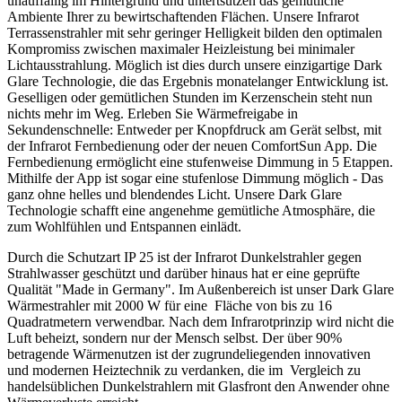
unauffällig im Hintergrund und untertsützen das gemütliche
Ambiente Ihrer zu bewirtschaftenden Flächen. Unsere Infrarot
Terrassenstrahler mit sehr geringer Helligkeit bilden den optimalen
Kompromiss zwischen maximaler Heizleistung bei minimaler
Lichtausstrahlung. Möglich ist dies durch unsere einzigartige Dark
Glare Technologie, die das Ergebnis monatelanger Entwicklung ist.
Geselligen oder gemütlichen Stunden im Kerzenschein steht nun
nichts mehr im Weg. Erleben Sie Wärmefreigabe in
Sekundenschnelle: Entweder per Knopfdruck am Gerät selbst, mit
der Infrarot Fernbedienung oder der neuen ComfortSun App. Die
Fernbedienung ermöglicht eine stufenweise Dimmung in 5 Etappen.
Mithilfe der App ist sogar eine stufenlose Dimmung möglich - Das
ganz ohne helles und blendendes Licht. Unsere Dark Glare
Technologie schafft eine angenehme gemütliche Atmosphäre, die
zum Wohlfühlen und Entspannen einlädt.
Durch die Schutzart IP 25 ist der Infrarot Dunkelstrahler gegen
Strahlwasser geschützt und darüber hinaus hat er eine geprüfte
Qualität "Made in Germany". Im Außenbereich ist unser Dark Glare
Wärmestrahler mit 2000 W für eine Fläche von bis zu 16
Quadratmetern verwendbar. Nach dem Infrarotprinzip wird nicht die
Luft beheizt, sondern nur der Mensch selbst. Der über 90%
betragende Wärmenutzen ist der zugrundeliegenden innovativen
und modernen Heiztechnik zu verdanken, die im Vergleich zu
handelsüblichen Dunkelstrahlern mit Glasfront den Anwender ohne