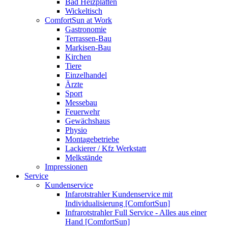
Bad Heizplatten
Wickeltisch
ComfortSun at Work
Gastronomie
Terrassen-Bau
Markisen-Bau
Kirchen
Tiere
Einzelhandel
Ärzte
Sport
Messebau
Feuerwehr
Gewächshaus
Physio
Montagebetriebe
Lackierer / Kfz Werkstatt
Melkstände
Impressionen
Service
Kundenservice
Infarotstrahler Kundenservice mit
Individualisierung [ComfortSun]
Infrarotstrahler Full Service - Alles aus einer
Hand [ComfortSun]