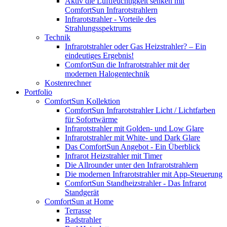
Aktiv die Luftfeuchtigkeit senken mit
ComfortSun Infrarotstrahlern
Infrarotstrahler - Vorteile des
Strahlungsspektrums
Technik
Infrarotstrahler oder Gas Heizstrahler? – Ein
eindeutiges Ergebnis!
ComfortSun die Infrarotstrahler mit der
modernen Halogentechnik
Kostenrechner
Portfolio
ComfortSun Kollektion
ComfortSun Infrarotstrahler Licht / Lichtfarben
für Sofortwärme
Infrarotstrahler mit Golden- und Low Glare
Infrarotstrahler mit White- und Dark Glare
Das ComfortSun Angebot - Ein Überblick
Infrarot Heizstrahler mit Timer
Die Allrounder unter den Infrarotstrahlern
Die modernen Infrarotstrahler mit App-Steuerung
ComfortSun Standheizstrahler - Das Infrarot
Standgerät
ComfortSun at Home
Terrasse
Badstrahler