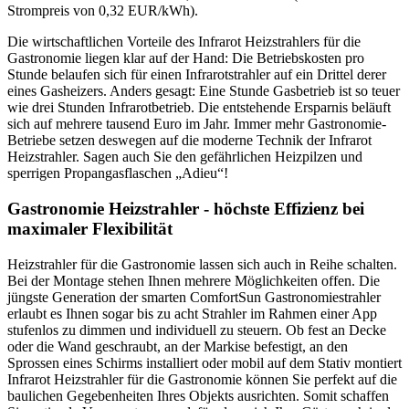
Strompreis von 0,32 EUR/kWh).
Die wirtschaftlichen Vorteile des Infrarot Heizstrahlers für die
Gastronomie liegen klar auf der Hand: Die Betriebskosten pro
Stunde belaufen sich für einen Infrarotstrahler auf ein Drittel derer
eines Gasheizers. Anders gesagt: Eine Stunde Gasbetrieb ist so teuer
wie drei Stunden Infrarotbetrieb. Die entstehende Ersparnis beläuft
sich auf mehrere tausend Euro im Jahr. Immer mehr Gastronomie-
Betriebe setzen deswegen auf die moderne Technik der Infrarot
Heizstrahler. Sagen auch Sie den gefährlichen Heizpilzen und
sperrigen Propangasflaschen „Adieu“!
Gastronomie Heizstrahler
- höchste Effizienz bei
maximaler Flexibilität
Heizstrahler für die Gastronomie lassen sich auch in Reihe schalten.
Bei der Montage stehen Ihnen mehrere Möglichkeiten offen. Die
jüngste Generation der smarten ComfortSun Gastronomiestrahler
erlaubt es Ihnen sogar bis zu acht Strahler im Rahmen einer App
stufenlos zu dimmen und individuell zu steuern. Ob fest an Decke
oder die Wand geschraubt, an der Markise befestigt, an den
Sprossen eines Schirms installiert oder mobil auf dem Stativ montiert
Infrarot Heizstrahler für die Gastronomie können Sie perfekt auf die
baulichen Gegebenheiten Ihres Objekts ausrichten. Somit schaffen