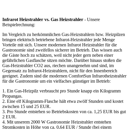
Infrarot Heizstrahler vs. Gas Heizstrahler
- Unsere
Beispielrechnung:
Im Vergleich zu herkömmlichen Gas-Heizstrahlern bzw. Heizpilzen
bringen elektrisch betriebene Infrarot-Heizstrahler jede Menge
Vorteile mit sich. Unsere modernen Infrarot Heizstrahler für die
Gastronomie sind zweifellos sicherer im Betrieb. Das wissen auch
die Gäste hoch zu schätzen, weil nicht jeder gern neben einer
gefährlichen Gasflasche sitzen möchte. Darüber hinaus stoßen die
Gas-Heizstrahler CO2 aus, riechen unangenehm und sind, im
Gegensatz zu Infrarot-Heizstrahlern, nicht für den Innenbereich
geeignet. Zudem sind die modernen ComfortSun Infrarotheizstrahler
für die Gastronomie um ein vielfaches günstiger im Betrieb:
1. Ein Gas-Heizpilz verbraucht pro Stunde knapp ein Kilogramm
Propangas.
2. Eine elf Kilogramm-Flasche hält etwa zwölf Stunden und kostet
zwischen 15 und 25 EUR.
3. Pro Stunde entstehen so Betriebskosten von ca. 1,25 EUR bis gut
2 EUR.
4. Mit unserem 2000 W Gastronomie Heizstrahler entstehen
Stromkosten in Höhe von ca. 0,64 EUR / Stunde (bei einem