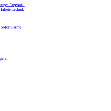
utiges Ergebnis!
 Halogentechnik
ür Sofortwärme
gerät