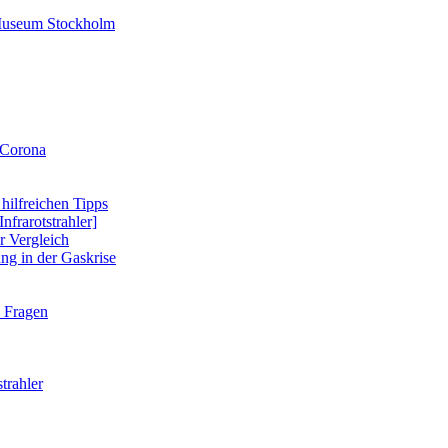
-Museum Stockholm
 Corona
 hilfreichen Tipps
nfrarotstrahler]
r Vergleich
ung in der Gaskrise
e Fragen
strahler