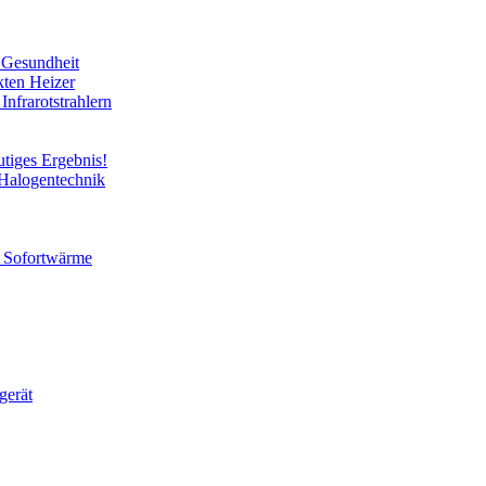
e Gesundheit
kten Heizer
Infrarotstrahlern
utiges Ergebnis!
 Halogentechnik
ür Sofortwärme
gerät