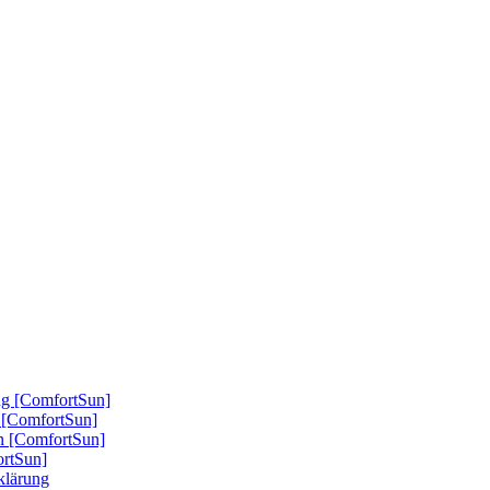
ung [ComfortSun]
nd [ComfortSun]
nn [ComfortSun]
ortSun]
rklärung