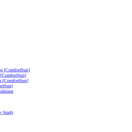
ung [ComfortSun]
nd [ComfortSun]
nn [ComfortSun]
ortSun]
rklärung
se Study