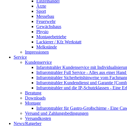
Einzelhandel
Ärzte
Sport
Messebau
Feuerwehr
Gewächshaus
Physio
Montagebetriebe
Lackierer / Kfz Werkstatt
Melkstände
Impressionen
Service
Kundenservice
Infarotstrahler Kundenservice mit Individualisier
Infrarotstrahler Full Service - Alles aus einer Ha
Infrarotstrahler Sicherheitshinweise vom Fachma
Infrarotstrahler Kundendienst und Garantie [Comf
Infrarotstrahler und die IP-Schutzklassen - Eine E
Beratung
Downloads
Montage
Infrarotstrahler für Gastro-Großschirme - Eine Ca
Versand und Zahlungsbedingungen
Versandkosten
News/Ratgeber