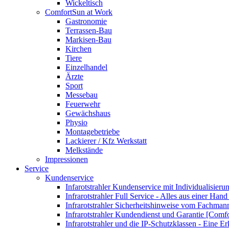
Wickeltisch
ComfortSun at Work
Gastronomie
Terrassen-Bau
Markisen-Bau
Kirchen
Tiere
Einzelhandel
Ärzte
Sport
Messebau
Feuerwehr
Gewächshaus
Physio
Montagebetriebe
Lackierer / Kfz Werkstatt
Melkstände
Impressionen
Service
Kundenservice
Infarotstrahler Kundenservice mit Individualisier
Infrarotstrahler Full Service - Alles aus einer Ha
Infrarotstrahler Sicherheitshinweise vom Fachma
Infrarotstrahler Kundendienst und Garantie [Comf
Infrarotstrahler und die IP-Schutzklassen - Eine E