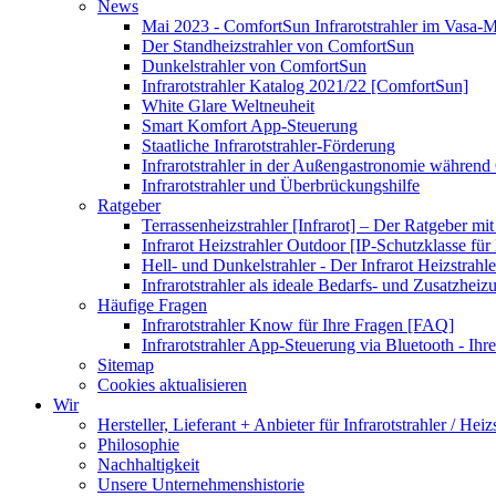
News
Mai 2023 - ComfortSun Infrarotstrahler im Vasa
Der Standheizstrahler von ComfortSun
Dunkelstrahler von ComfortSun
Infrarotstrahler Katalog 2021/22 [ComfortSun]
White Glare Weltneuheit
Smart Komfort App-Steuerung
Staatliche Infrarotstrahler-Förderung
Infrarotstrahler in der Außengastronomie während
Infrarotstrahler und Überbrückungshilfe
Ratgeber
Terrassenheizstrahler [Infrarot] – Der Ratgeber mit
Infrarot Heizstrahler Outdoor [IP-Schutzklasse für I
Hell- und Dunkelstrahler - Der Infrarot Heizstrahle
Infrarotstrahler als ideale Bedarfs- und Zusatzheiz
Häufige Fragen
Infrarotstrahler Know für Ihre Fragen [FAQ]
Infrarotstrahler App-Steuerung via Bluetooth - Ihr
Sitemap
Cookies aktualisieren
Wir
Hersteller, Lieferant + Anbieter für Infrarotstrahler / Heiz
Philosophie
Nachhaltigkeit
Unsere Unternehmenshistorie