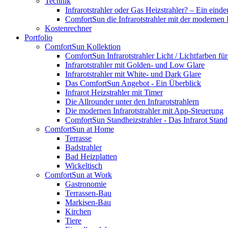
Technik
Infrarotstrahler oder Gas Heizstrahler? – Ein einde
ComfortSun die Infrarotstrahler mit der modernen
Kostenrechner
Portfolio
ComfortSun Kollektion
ComfortSun Infrarotstrahler Licht / Lichtfarben f
Infrarotstrahler mit Golden- und Low Glare
Infrarotstrahler mit White- und Dark Glare
Das ComfortSun Angebot - Ein Überblick
Infrarot Heizstrahler mit Timer
Die Allrounder unter den Infrarotstrahlern
Die modernen Infrarotstrahler mit App-Steuerung
ComfortSun Standheizstrahler - Das Infrarot Stand
ComfortSun at Home
Terrasse
Badstrahler
Bad Heizplatten
Wickeltisch
ComfortSun at Work
Gastronomie
Terrassen-Bau
Markisen-Bau
Kirchen
Tiere