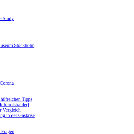
se Study
-Museum Stockholm
 Corona
 hilfreichen Tipps
nfrarotstrahler]
r Vergleich
ung in der Gaskrise
e Fragen