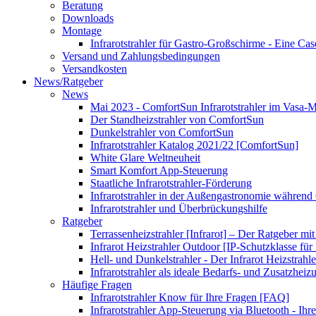
Beratung
Downloads
Montage
Infrarotstrahler für Gastro-Großschirme - Eine Ca
Versand und Zahlungsbedingungen
Versandkosten
News/Ratgeber
News
Mai 2023 - ComfortSun Infrarotstrahler im Vasa
Der Standheizstrahler von ComfortSun
Dunkelstrahler von ComfortSun
Infrarotstrahler Katalog 2021/22 [ComfortSun]
White Glare Weltneuheit
Smart Komfort App-Steuerung
Staatliche Infrarotstrahler-Förderung
Infrarotstrahler in der Außengastronomie während
Infrarotstrahler und Überbrückungshilfe
Ratgeber
Terrassenheizstrahler [Infrarot] – Der Ratgeber mit
Infrarot Heizstrahler Outdoor [IP-Schutzklasse für I
Hell- und Dunkelstrahler - Der Infrarot Heizstrahle
Infrarotstrahler als ideale Bedarfs- und Zusatzheiz
Häufige Fragen
Infrarotstrahler Know für Ihre Fragen [FAQ]
Infrarotstrahler App-Steuerung via Bluetooth - Ihr