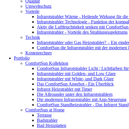
Qualität
Umweltschutz
Vorteile
Infrarotstrahler Wärme - Heilende Wirkung für di
Infrarotstrahler Technologie - Funktion der kompa
Aktiv die Luftfeuchtigkeit senken mit ComfortSun 
Infrarotstrahler - Vorteile des Strahlungsspektrums
Technik
Infrarotstrahler oder Gas Heizstrahler? – Ein einde
ComfortSun die Infrarotstrahler mit der modernen
Kostenrechner
Portfolio
ComfortSun Kollektion
ComfortSun Infrarotstrahler Licht / Lichtfarben f
Infrarotstrahler mit Golden- und Low Glare
Infrarotstrahler mit White- und Dark Glare
Das ComfortSun Angebot - Ein Überblick
Infrarot Heizstrahler mit Timer
Die Allrounder unter den Infrarotstrahlern
Die modernen Infrarotstrahler mit App-Steuerung
ComfortSun Standheizstrahler - Das Infrarot Stand
ComfortSun at Home
Terrasse
Badstrahler
Bad Heizplatten