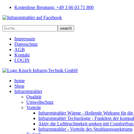
Kostenlose Beratung: +49 3 66 03 71 800
Impressum
Datenschutz
AGB
Kontakt
LOGIN
home
Shop
Infrarotstrahler
Qualität
Umweltschutz
Vorteile
Infrarotstrahler Wärme - Heilende Wirkung für di
Infrarotstrahler Technologie - Funktion der kompa
Aktiv die Luftfeuchtigkeit senken mit ComfortSun 
Infrarotstrahler - Vorteile des Strahlungsspektrums